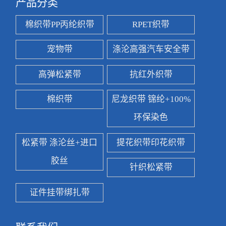
产品分类
棉织带PP丙纶织带
RPET织带
宠物带
涤沦高强汽车安全带
高弹松紧带
抗红外织带
棉织带
尼龙织带 锦纶+100%
环保染色
松紧带 涤沦丝+进口
提花织带印花织带
胶丝
针织松紧带
证件挂带绑扎带