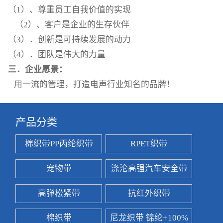
（1）、尊重员工自我价值的实现
（2）、客户是企业的生存伙伴
（3）．创新是可持续发展的动力
（4）．团队是伟大的力量
三．企业愿景：
用一流的管理，打造电声行业知名的品牌！
产品分类
棉织带PP丙纶织带
RPET织带
宠物带
涤沦高强汽车安全带
高弹松紧带
抗红外织带
棉织带
尼龙织带 锦纶+100%